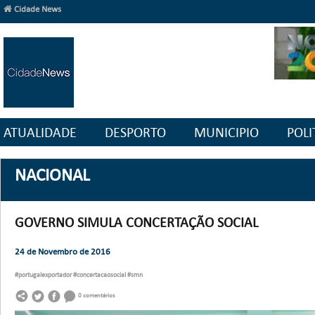
Cidade News
ATUALIDADE
DESPORTO
MUNICIPIO
POLI
NACIONAL
GOVERNO SIMULA CONCERTAÇÃO SOCIAL
24 de Novembro de 2016
#portugalexportador
#concertacaosocial
#smn
0 comentários